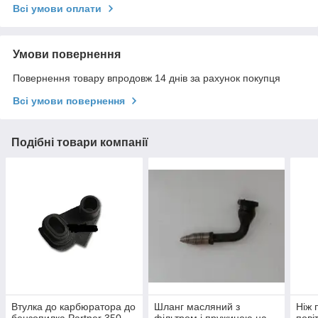
Всі умови оплати
Умови повернення
Повернення товару впродовж 14 днів за рахунок покупця
Всі умови повернення
Подібні товари компанії
Втулка до карбюратора до
Шланг масляний з
Ніж 
бензопилка Partner 350,
фільтром і пружиною на
пові