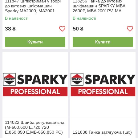
111847 Щіткотримач у зборі
113256 Гайка до кутових
до кутових шліфмашин
шліфмашин SPARKY MBA
Sparky MA2000, МА2001
2600P, MBA 2001PV, MA
(оригінал)
2400, MA 2000, MBA 2200P
В наявності
В наявності
(оригінал)
38
50
₴
₴
Купити
Купити
114022 Шайба регулювальна
(М-600,600 Е,720,720
Е,850,850 Е,МВ-850,850 РЄ)
121838 Гайка затягуюча (шт.)
(шт)