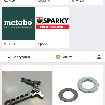
BOSCH
MAKITA
STATUS
METABO
Sparky
Сортування
0
Фільтри