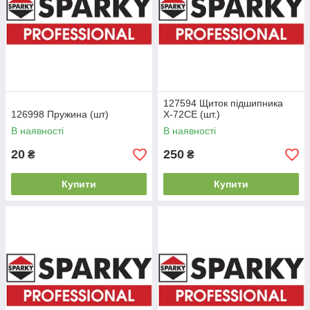
127594 Щиток підшипника
126998 Пружина (шт)
Х-72СЕ (шт.)
В наявності
В наявності
20
250
₴
₴
Купити
Купити