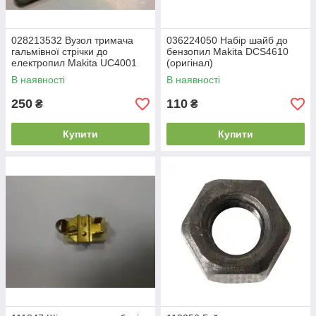
028213532 Вузол тримача
036224050 Набір шайб до
гальмівної стрічки до
бензопил Makita DCS4610
електропил Makita UC4001
(оригінал)
(оригінал)
В наявності
В наявності
250
110
₴
₴
Купити
Купити