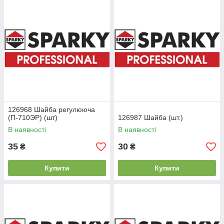
126968 Шайба регулююча
(П-710ЭР) (шт)
126987 Шайба (шт.)
В наявності
В наявності
35
30
₴
₴
Купити
Купити