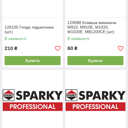
129088 Клавіша вимикача
128105 Гніздо підшипника
М910, М910Е, М1020,
(шт.)
М1020Е, МВ1200СЕ (шт)
В наявності
В наявності
210
60
₴
₴
Купити
Купити