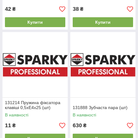
42
38
₴
₴
Купити
Купити
131214 Пружина фіксатора
клавіші 0,5хЕ4х25 (шт)
131888 Зубчаста пара (шт)
В наявності
В наявності
11
630
₴
₴