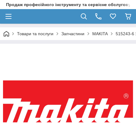
Продаж професійного інструменту та сервісне обслуговув
Товари та послуги
Запчастини
MAKITA
515243-6 Я