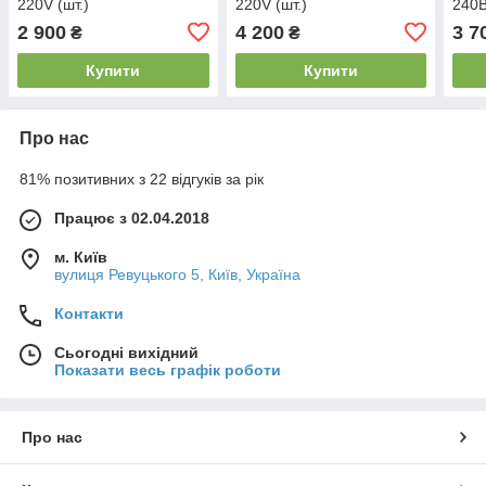
220V (шт.)
220V (шт.)
240В
2 900
4 200
3 7
₴
₴
Купити
Купити
Про нас
81% позитивних з 22 відгуків за рік
Працює з 02.04.2018
м. Київ
вулиця Ревуцького 5, Київ, Україна
Контакти
Сьогодні вихідний
Показати весь графік роботи
Про нас