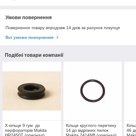
Умови повернення
Повернення товару впродовж 14 днів за рахунок покупця
Всі умови повернення
Подібні товари компанії
Х-кільце 9 гум. до
Кільце круглого перетину
Кіль
перфораторів Makita
14 до відрізних пилок
46 д
HR2450T (оригінал)
Makita 2414NB (оригінал)
Maki