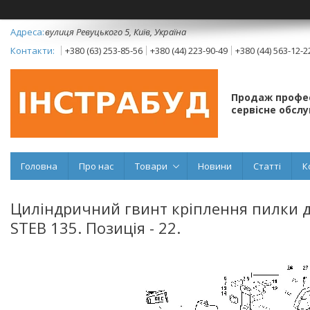
вулиця Ревуцького 5, Київ, Україна
+380 (63) 253-85-56
+380 (44) 223-90-49
+380 (44) 563-12-2
Продаж профес
сервісне обсл
Головна
Про нас
Товари
Новини
Статті
К
Циліндричний гвинт кріплення пилки д
STEB 135. Позиція - 22.