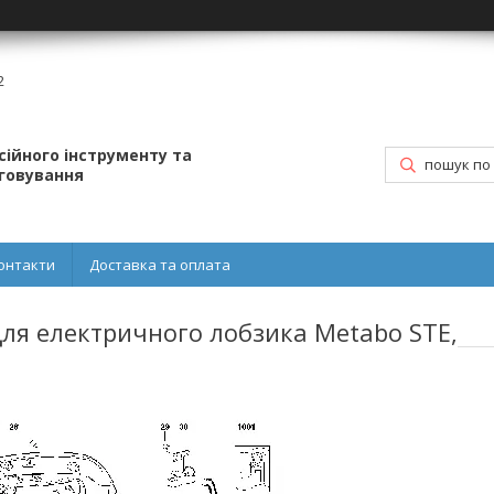
2
ійного інструменту та
уговування
онтакти
Доставка та оплата
ля електричного лобзика Metabo STE,