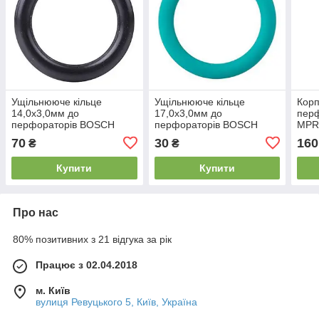
Ущільнююче кільце
Ущільнююче кільце
Корп
14,0x3,0мм до
17,0x3,0мм до
пер
перфораторів BOSCH
перфораторів BOSCH
MPR-
(оригінал)
(оригінал)
70
30
160
₴
₴
Купити
Купити
Про нас
80% позитивних з 21 відгука за рік
Працює з 02.04.2018
м. Київ
вулиця Ревуцького 5, Київ, Україна