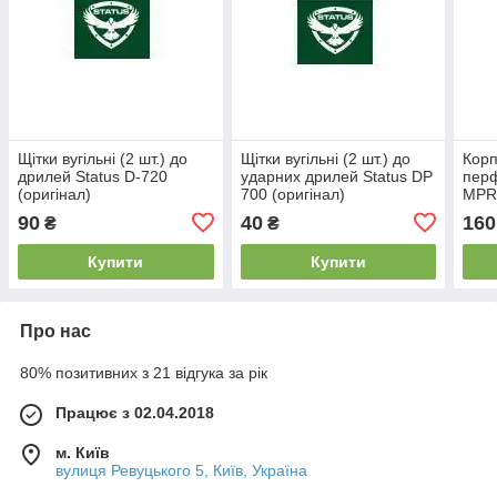
Щітки вугільні (2 шт.) до
Щітки вугільні (2 шт.) до
Корп
дрилей Status D-720
ударних дрилей Status DP
пер
(оригінал)
700 (оригінал)
MPR-
90
40
160
₴
₴
Купити
Купити
Про нас
80% позитивних з 21 відгука за рік
Працює з 02.04.2018
м. Київ
вулиця Ревуцького 5, Київ, Україна