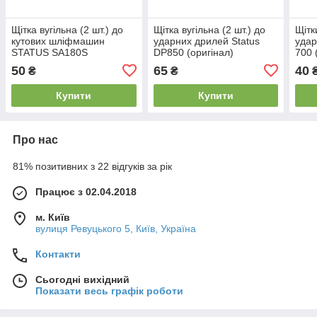
Щітка вугільна (2 шт.) до
Щітка вугільна (2 шт.) до
Щітки
кутових шліфмашин
ударних дрилей Status
удар
STATUS SA180S
DP850 (оригінал)
700 
(оригінал)
50
65
40
₴
₴
Купити
Купити
Про нас
81% позитивних з 22 відгуків за рік
Працює з 02.04.2018
м. Київ
вулиця Ревуцького 5, Київ, Україна
Контакти
Сьогодні вихідний
Показати весь графік роботи