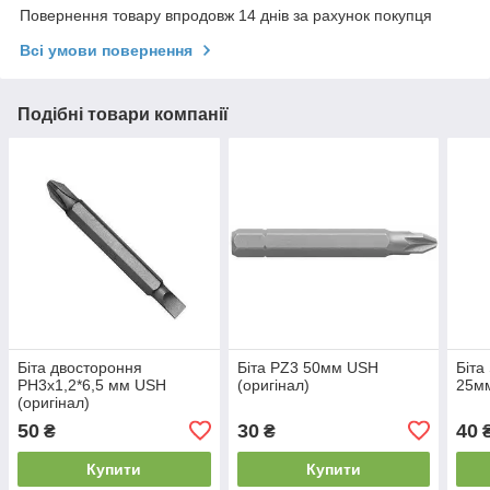
Повернення товару впродовж 14 днів за рахунок покупця
Всі умови повернення
Подібні товари компанії
Біта двостороння
Біта PZ3 50мм USH
Біта
РН3х1,2*6,5 мм USH
(оригінал)
25мм
(оригінал)
50
30
40
₴
₴
Купити
Купити