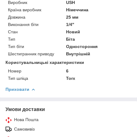
Виробник
USH
Країна виробник
Німеччина
Довжина
25 мм
Виконання біти
1/4"
Стан
Новий
Тип
Біта
Тип біти
Одностороння
Шестигранник приводу
Внутрішній
Користувальницькі характеристики
Номер
6
Тип шліца
Torx
Приховати
Умови доставки
Нова Пошта
Самовивіз