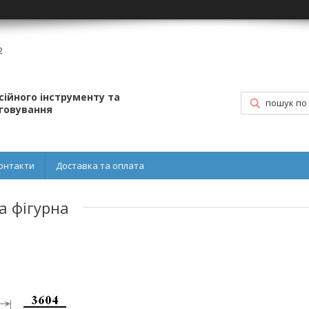
2
ійного інструменту та
уговування
онтакти
Доставка та оплата
а фігурна