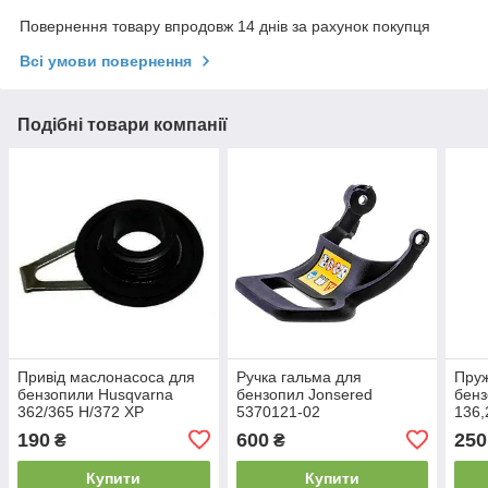
Повернення товару впродовж 14 днів за рахунок покупця
Всі умови повернення
Подібні товари компанії
Привід маслонасоса для
Ручка гальма для
Пруж
бензопили Husqvarna
бензопил Jonsered
бенз
362/365 H/372 XP
5370121-02
136,
(5372078-07)
190
600
250
₴
₴
Купити
Купити