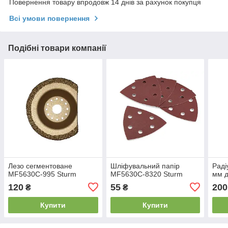
Повернення товару впродовж 14 днів за рахунок покупця
Всі умови повернення
Подібні товари компанії
Лезо сегментоване
Шліфувальний папір
Раді
MF5630C-995 Sturm
MF5630C-8320 Sturm
мм д
120
55
200
₴
₴
Купити
Купити