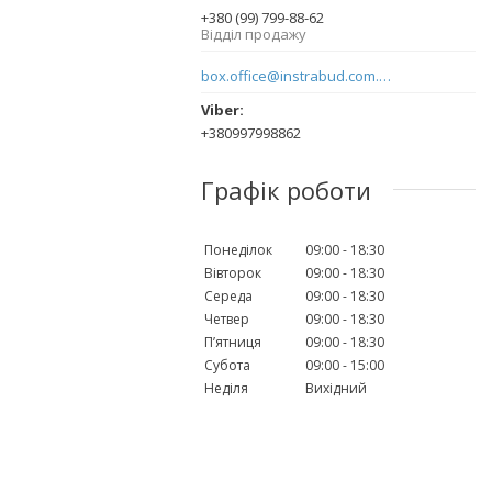
+380 (99) 799-88-62
Відділ продажу
box.office@instrabud.com.ua
+380997998862
Графік роботи
Понеділок
09:00
18:30
Вівторок
09:00
18:30
Середа
09:00
18:30
Четвер
09:00
18:30
Пʼятниця
09:00
18:30
Субота
09:00
15:00
Неділя
Вихідний