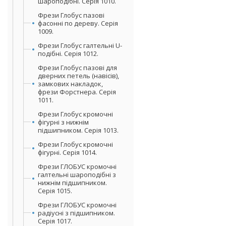
шароподібні. Серія 1010.
Фрези Глобус пазові
фасонні по дереву. Серія
1009.
Фрези Глобус галтельні U-
подібні. Серія 1012.
Фрези Глобус пазові для
дверних петель (навісів),
замкових накладок,
фрези Форстнера. Серія
1011.
Фрези Глобус кромочні
фігурні з нижнім
підшипником. Серія 1013.
Фрези Глобус кромочні
фігурні. Серія 1014.
Фрези ГЛОБУС кромочні
галтельні шароподібні з
нижнім підшипником.
Серія 1015.
Фрези ГЛОБУС кромочні
радіусні з підшипником.
Серія 1017.