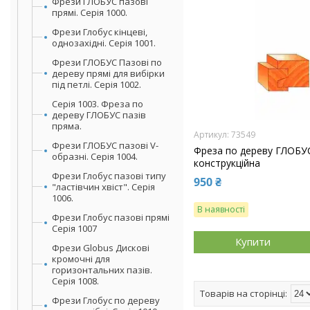
Фрези ГЛОБУС пазові
прямі. Серія 1000.
Фрези Глобус кінцеві,
однозахідні. Серія 1001.
Фрези ГЛОБУС Пазові по
дереву прямі для вибірки
під петлі. Серія 1002.
Серія 1003. Фреза по
дереву ГЛОБУС пазів
пряма.
73549
Фрези ГЛОБУС пазові V-
Фреза по дереву ГЛОБУС
образні. Серія 1004.
конструкційна
Фрези Глобус пазові типу
950 ₴
"ластівчин хвіст". Серія
1006.
В наявності
Фрези Глобус пазові прямі
Серія 1007
Купити
Фрези Globus Дискові
кромочні для
горизонтальних пазів.
Серія 1008.
Фрези Глобус по дереву