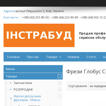
вулиця Ревуцького 5, Київ, Україна
+380 (63) 253-85-56
+380 (44) 223-90-49
+380 (44) 563-12-2
Продаж профес
сервісне обсл
Головна
Про нас
Товари
Новини
Статті
К
Фрези Глобус С
Товари
Запчастини
РОЗПРОДАЖ
Фрези для ручних
фрезерів - Globus