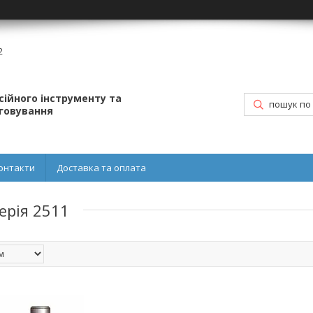
2
ійного інструменту та
уговування
онтакти
Доставка та оплата
ерія 2511